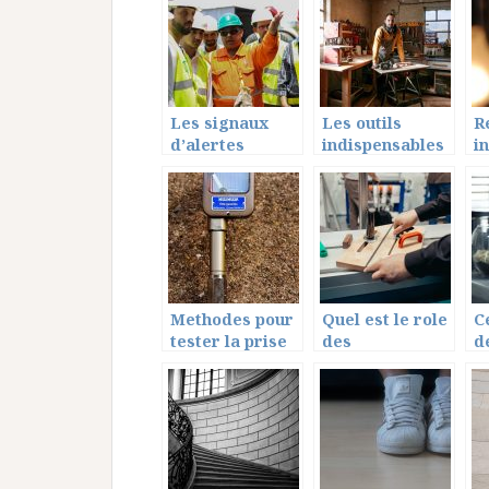
moderne ?
c
v
Les signaux
Les outils
R
d’alertes
indispensables
i
visuels pour les
pour faire des
é
professionnels
travaux sur
q
votre voiture!
s
Methodes pour
Quel est le role
C
tester la prise
des
d
de terre
charpentiers
s
dans les
d
travaux de
v
renovation ?