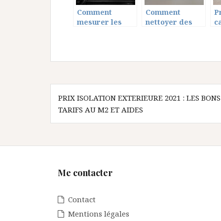
Comment
Comment
P
mesurer les
nettoyer des
c
escaliers ?
revêtements de
t
sol stratifiés ?
e
d
Navigation
PRIX ISOLATION EXTERIEURE 2021 : LES BONS
de
TARIFS AU M2 ET AIDES
l’article
Me contacter
Contact
Mentions légales