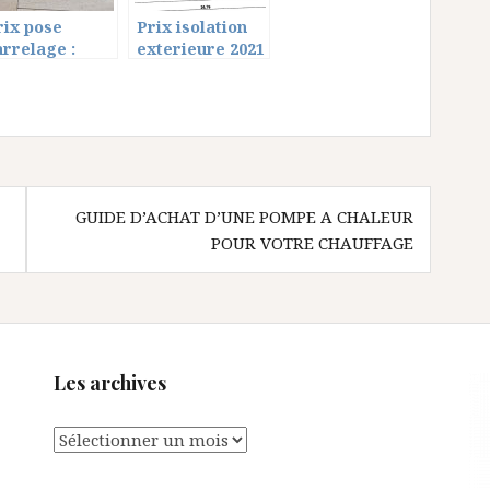
rix pose
Prix isolation
arrelage :
exterieure 2021
arifs au m2 &
: les bons tarifs
xemple de
au m2 et aides
evis carreleur
GUIDE D’ACHAT D’UNE POMPE A CHALEUR
POUR VOTRE CHAUFFAGE
Les archives
Les
archives