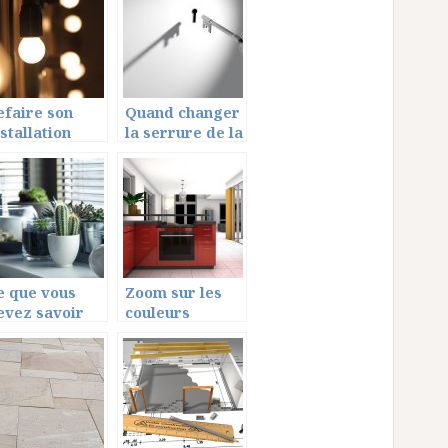
oncernant
sont les étapes?
otre toit
efaire son
Quand changer
nstallation
la serrure de la
lectrique: ce
porte ?
ue vous devez
avoir
e que vous
Zoom sur les
evez savoir
couleurs
ur la
tendances pour
ecoration de
la cuisine
otre maison!