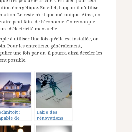
que très peu d’électricité. C’est bien pour cela
tion énergétique. En effet, l’appareil n’utilise
rmation. Le reste n’est que mécanique. Ainsi, en
iétaire peut faire de l’économie. On remarque
re d’électricité mensuelle.
le à utiliser. Une fois qu’elle est installée, on
in. Pour les entretiens, généralement,
ulier une fois par an. Il pourra ainsi déceler les
ent possible.
chnitoit :
Faire des
apable de
rénovations
aire tous les
dans une
ravaux
maison, quelles