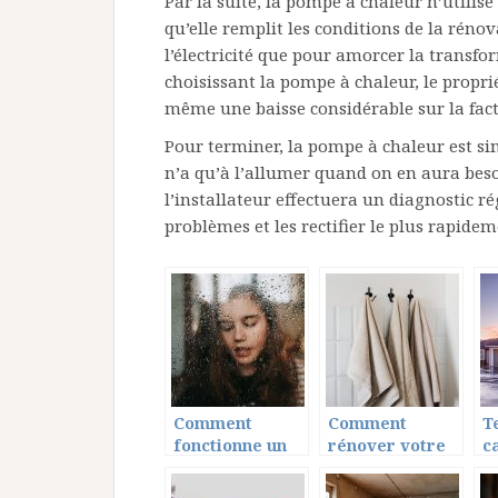
Par la suite, la pompe à chaleur n’utilise 
qu’elle remplit les conditions de la rénova
l’électricité que pour amorcer la transfo
choisissant la pompe à chaleur, le propr
même une baisse considérable sur la factu
Pour terminer, la pompe à chaleur est simp
n’a qu’à l’allumer quand on en aura beso
l’installateur effectuera un diagnostic rég
problèmes et les rectifier le plus rapidem
Comment
Comment
Te
fonctionne un
rénover votre
c
film anti UV ?
salle de bain
f
pour un style
t